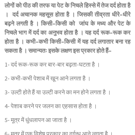
लोगों
को
पीठ
की
तरफ
या
पेट
के
निचले
हिस्से
में
तेज
दर्द
होता
है
।
दर्द
अचानक
महसूस
होता
है
।
जिसकी
तीव्रता
धीरे
–
धीरे
बढ़ने
लगती
है
।
किसी
–
किसी
को
जांघ
के
मध्य
और
पेट
के
निचले
भाग
में
दर्द
का
अनुभव
होता
है
।
यह
दर्द
रूक
–
रूक
कर
होता
है
।
कभी
–
कभी
किसी
–
किसी
में
यह
दर्द
लगातार
बना
रह
सकता
है
।
समान्यतः
इसके
लक्षण
इस
प्रकार
होते
हैं
–
1- दर्द रूक-रूक कर बार-बार बढ़ता-घटता है ।
2- कभी-कभी पेशाब में खून आने लगता है ।
3- उल्टी होते हैं या उल्टी करने का मन होने लगता है ।
4- पेशाब करने पर जलन का एहसास होता है ।
5- मूत्र में धुंधलापन आ जाता है ।
6- मूत्र में एक विशेष प्रकार का दुर्गन्ध आने लगता है ।