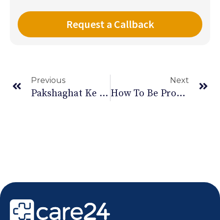
Previous
Next
Pakshaghat Ke Liye Aahar
How To Be Productive While Working From Home