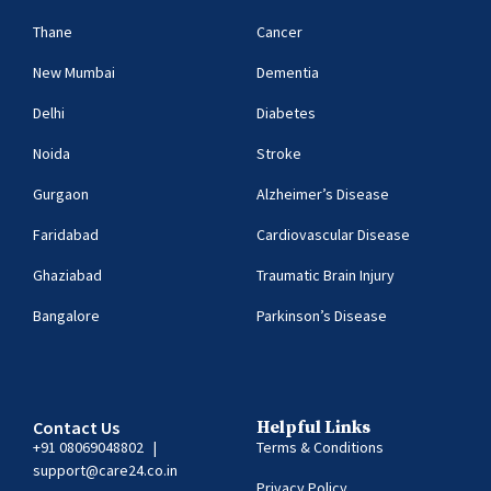
Thane
Cancer
New Mumbai
Dementia
Delhi
Diabetes
Noida
Stroke
Gurgaon
Alzheimer’s Disease
Faridabad
Cardiovascular Disease
Ghaziabad
Traumatic Brain Injury
Bangalore
Parkinson’s Disease
Contact Us
Helpful Links
+91 08069048802
|
Terms & Conditions
support@care24.co.in
Privacy Policy