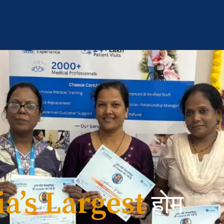
ia’s Largest
होम