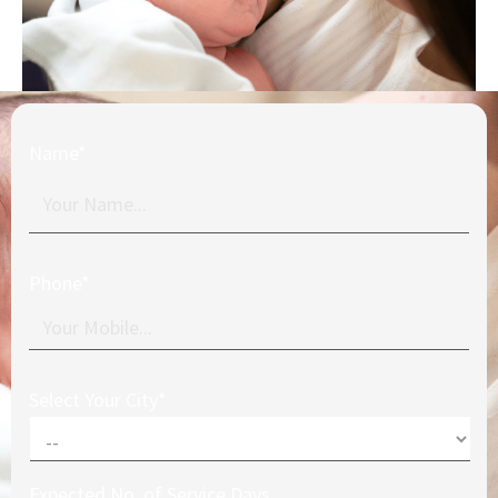
Name*
Phone*
Select Your City*
Expected No. of Service Days